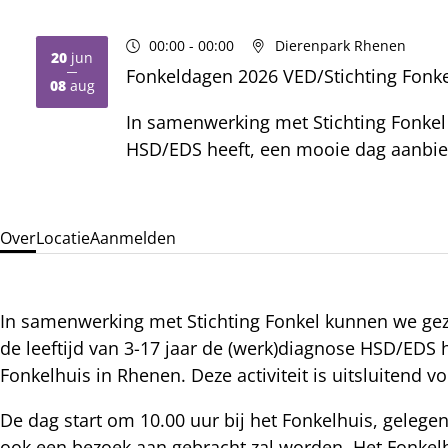
00:00
- 00:00
Dierenpark Rhenen
20
jun
Fonkeldagen 2026 VED/Stichting Fonkel
2026
2026
08
aug
In samenwerking met Stichting Fonkel 
HSD/EDS heeft, een mooie dag aanbiede
Over
Locatie
Aanmelden
In samenwerking met Stichting Fonkel kunnen we gez
de leeftijd van 3-17 jaar de (werk)diagnose HSD/EDS
Fonkelhuis in Rhenen. Deze activiteit is uitsluitend v
De dag start om 10.00 uur bij het Fonkelhuis, gele
ook een bezoek aan gebracht zal worden. Het Fonkelhu